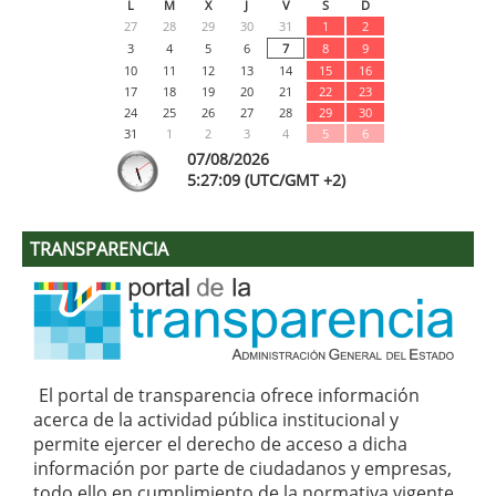
L
M
X
J
V
S
D
27
28
29
30
31
1
2
3
4
5
6
7
8
9
10
11
12
13
14
15
16
17
18
19
20
21
22
23
24
25
26
27
28
29
30
31
1
2
3
4
5
6
07/08/2026
5:
27
:09
(UTC/GMT +2)
TRANSPARENCIA
El portal de transparencia ofrece información
acerca de la actividad pública institucional y
permite ejercer el derecho de acceso a dicha
información por parte de ciudadanos y empresas,
todo ello en cumplimiento de la normativa vigente